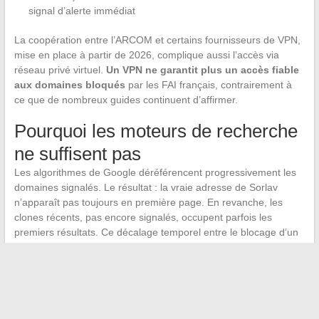
signal d’alerte immédiat
La coopération entre l’ARCOM et certains fournisseurs de VPN,
mise en place à partir de 2026, complique aussi l’accès via
réseau privé virtuel.
Un VPN ne garantit plus un accès fiable
aux domaines bloqués
par les FAI français, contrairement à
ce que de nombreux guides continuent d’affirmer.
Pourquoi les moteurs de recherche
ne suffisent pas
Les algorithmes de Google déréférencent progressivement les
domaines signalés. Le résultat : la vraie adresse de Sorlav
n’apparaît pas toujours en première page. En revanche, les
clones récents, pas encore signalés, occupent parfois les
premiers résultats. Ce décalage temporel entre le blocage d’un
domaine légitime et le déréférencement des copies crée une
fenêtre d’exposition pour les utilisateurs.
L’instabilité de Sorlav n’est pas un bug ponctuel. C’est la
conséquence directe d’un cadre réglementaire qui se renforce
et d’un modèle de distribution de contenu non licencié